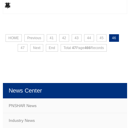
幕
HOME
Previous
41
42
43
44
45
46
47
Next
End
Total
47
Page
466
Records
News Center
PNSHAR News
Industry News