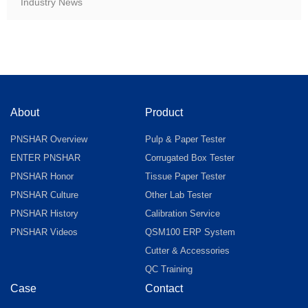
Industry News
About
Product
PNSHAR Overview
Pulp & Paper Tester
ENTER PNSHAR
Corrugated Box Tester
PNSHAR Honor
Tissue Paper Tester
PNSHAR Culture
Other Lab Tester
PNSHAR History
Calibration Service
PNSHAR Videos
QSM100 ERP System
Cutter & Accessories
QC Training
Case
Contact