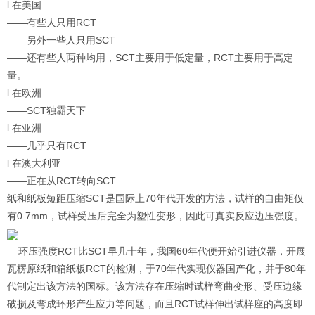
l 在美国
——有些人只用RCT
——另外一些人只用SCT
——还有些人两种均用，SCT主要用于低定量，RCT主要用于高定
量。
l 在欧洲
——SCT独霸天下
l 在亚洲
——几乎只有RCT
l 在澳大利亚
——正在从RCT转向SCT
纸和纸板短距压缩SCT是国际上70年代开发的方法，试样的自由矩仅
有0.7mm，试样受压后完全为塑性变形，因此可真实反应边压强度。
环压强度RCT比SCT早几十年，我国60年代便开始引进仪器，开展
瓦楞原纸和箱纸板RCT的检测，于70年代实现仪器国产化，并于80年
代制定出该方法的国标。该方法存在压缩时试样弯曲变形、受压边缘
破损及弯成环形产生应力等问题，而且RCT试样伸出试样座的高度即