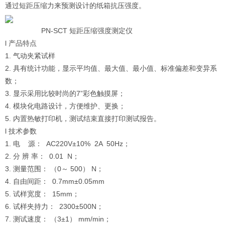
通过短距压缩力来预测设计的纸箱抗压强度。
PN-SCT 短距压缩强度测定仪
l 产品特点
1. 气动夹紧试样
2. 具有统计功能，显示平均值、最大值、最小值、标准偏差和变异系
数；
3. 显示采用比较时尚的7”彩色触摸屏；
4. 模块化电路设计，方便维护、更换；
5. 内置热敏打印机，测试结束直接打印测试报告。
l 技术参数
1. 电 源： AC220V±10% 2A 50Hz；
2. 分 辨 率： 0.01 N；
3. 测量范围： （0～ 500） N；
4. 自由间距： 0.7mm±0.05mm
5. 试样宽度： 15mm；
6. 试样夹持力： 2300±500N；
7. 测试速度： （3±1） mm/min；