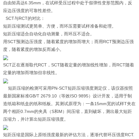
自由矩高达6.35mm，在试样受压过程中处于假弹性变形范围内，反
应边压强度的可靠性差些。
SCT与RCT的对比：
短距压缩测试更简单、方便，而环压需要试样准备和处理。
短距压缩适合自动化自动测量，而环压不适合。
用SCT预测边压强度，随着紧度的增加而增大；而用RCT预测边压强
度，随着紧度的增加反而减小。
SCT正在逐渐取代RCT，SCT随着定量的增加线性增加，而RCT随着
定量的增加而增加但非线性。
短距压缩的检测可采用PN-SCT短距压缩强度测定仪，该仪器按照
最新国家标准GB/T 2679.10（等效ISO 9895）设计开发，适用于制
造纸箱和纸盒的纸和纸板。其测试原理为：一条15mm宽的试样T夹在
两个相距0.7mm的夹具（S和M）间压缩，直到破坏，测出最大短距
压缩力，并计算出短距压缩强度。
短距压缩是国际上原纸强度最新的评估方法，逐渐代替环压强度RCT.